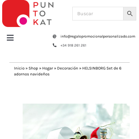
Saltar
al
contenido
info@regalopromocionalpersonalizado.com
Toggle
+34 918 261 261
Navigation
Home
Inicio
»
Shop
»
Hogar
»
Decoración
»
HELSINBORG Set de 6
adornos navideños
Tazas y botellas
Previous
Next
Bolsas – Mochilas
Oficina
Escritura