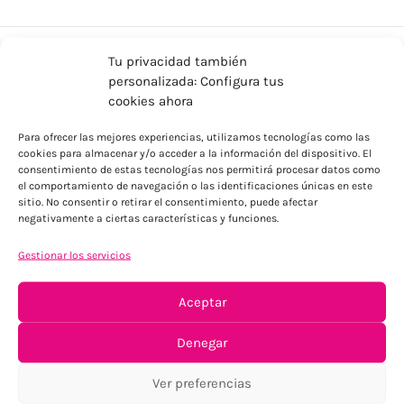
Tu privacidad también
personalizada: Configura tus
cookies ahora
Para ofrecer las mejores experiencias, utilizamos tecnologías como las
cookies para almacenar y/o acceder a la información del dispositivo. El
consentimiento de estas tecnologías nos permitirá procesar datos como
ENVÍOS ECONÓMICOS
el comportamiento de navegación o las identificaciones únicas en este
sitio. No consentir o retirar el consentimiento, puede afectar
Para Península, resto consultar
negativamente a ciertas características y funciones.
Gestionar los servicios
Aceptar
Denegar
TU SATISFACCIÓN = LA NUESTRA
Ver preferencias