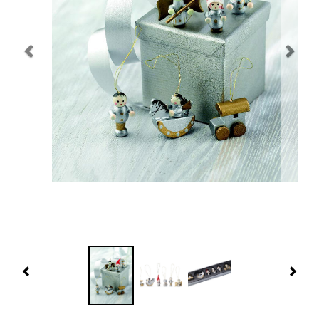
Navidad 🎄 Invierno
Tecnología
Más Regalos
Fabricación
WooCommerce Cart
Previous
Nex