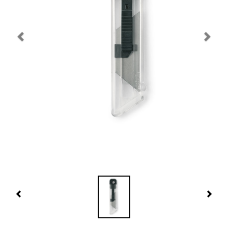
Navidad 🎄 Invierno
Tecnología
Más Regalos
Fabricación
WooCommerce Cart
Previous
Nex