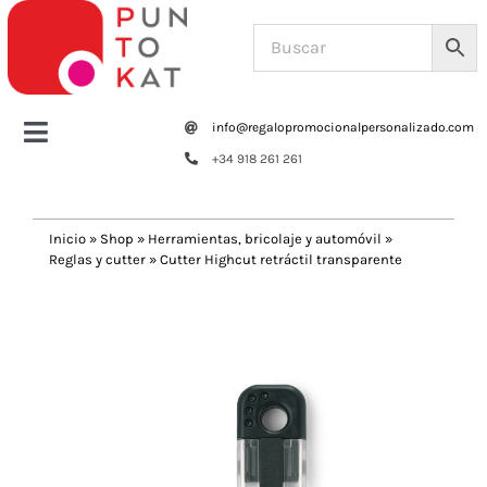
Saltar
al
contenido
info@regalopromocionalpersonalizado.com
Toggle
+34 918 261 261
Navigation
Home
Inicio
»
Shop
»
Herramientas, bricolaje y automóvil
»
Reglas y cutter
»
Cutter Highcut retráctil transparente
Tazas y botellas
Previous
Next
Bolsas – Mochilas
Oficina
Escritura