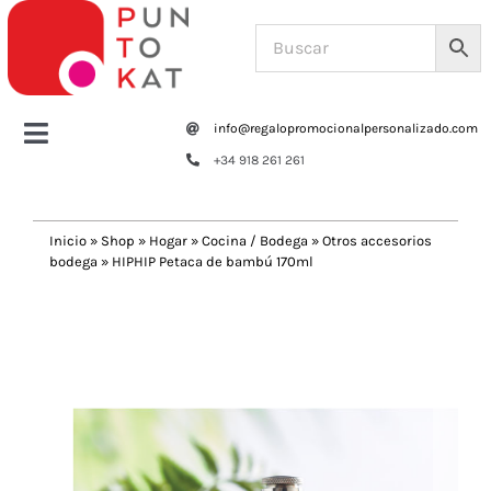
Saltar
al
contenido
info@regalopromocionalpersonalizado.com
Toggle
+34 918 261 261
Navigation
Home
Inicio
»
Shop
»
Hogar
»
Cocina / Bodega
»
Otros accesorios
bodega
»
HIPHIP Petaca de bambú 170ml
Tazas y botellas
Previous
Next
Bolsas – Mochilas
Oficina
Escritura