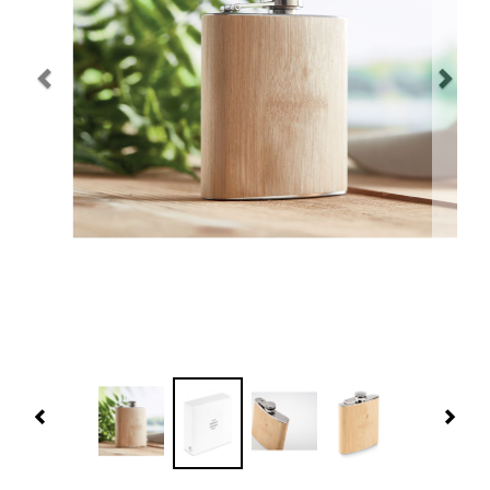
Navidad 🎄 Invierno
Tecnología
Más Regalos
Fabricación
WooCommerce Cart
Previous
Nex