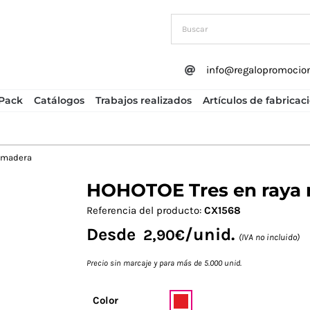
info@regalopromocio
Pack
Catálogos
Trabajos realizados
Artículos de fabricac
 madera
HOHOTOE Tres en raya
Next
Referencia del producto:
CX1568
Desde
/unid.
2,90
€
(IVA no incluido)
Precio sin marcaje y para más de 5.000 unid.
Color