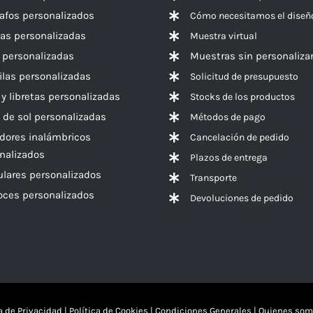
rafos personalizados
Cómo necesitamos el diseñ
las personalizadas
Muestra virtual
 personalizadas
Muestras sin personaliza
las personalizadas
Solicitud de presupuesto
 y libretas personalizadas
Stocks de los productos
 de sol personalizadas
Métodos de pago
dores inalámbricos
Cancelación de pedido
nalizados
Plazos de entrega
ulares personalizados
Transporte
voces
personalizados
Devoluciones de pedido
ca de Privacidad
|
Política de Cookies
|
Condiciones Generales
|
Quienes som