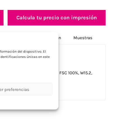
Calcula tu precio con impresión
Opciones de personalización
Muestras
a
formación del dispositivo. El
dentificaciones únicas en este
ño navideño. FSC®-certified | FSC 100%, W15.2,
er preferencias