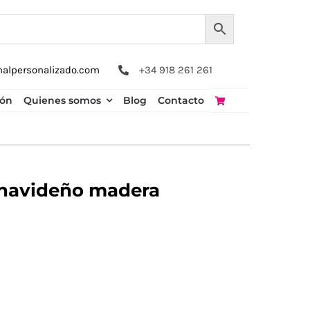
nalpersonalizado.com
+34 918 261 261
ión
Quienes somos
Blog
Contacto
 navideño madera