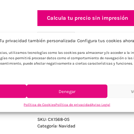
Calcula tu precio sin impresión
Información adicional
Descripción
Tu privacidad también personalizada: Configura tus cookies ahor
ncias, utilizamos tecnologías como las cookies para almacenar y/o acceder a la in
gías nos permitirá procesar datos como el comportamiento de navegación o las i
Descripción
consentimiento, puede afectar negativamente a ciertas características y funciones.
Juego de tres en raya de madera con dise
FSC-C213206
Denegar
V
Política de Cookies
Política de privacidad
Aviso Legal
SKU:
CX1568-05
Categoría:
Navidad