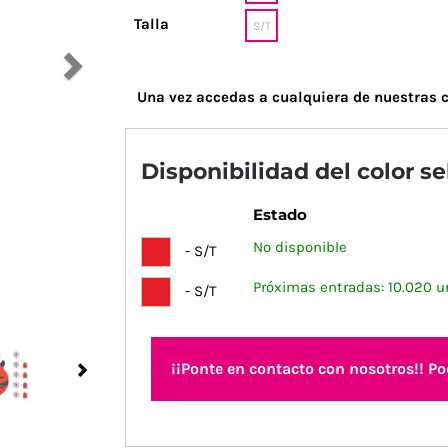
Talla
S/T
Una vez accedas a cualquiera de nuestras c
Disponibilidad del color s
Estado
No disponible
- S/T
Próximas entradas: 10.020 u
- S/T
¡¡Ponte en contacto con nosotros!! P
Next