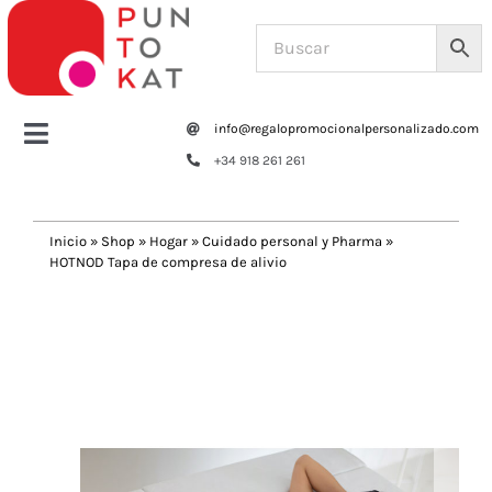
Saltar
al
contenido
info@regalopromocionalpersonalizado.com
Toggle
+34 918 261 261
Navigation
Home
Inicio
»
Shop
»
Hogar
»
Cuidado personal y Pharma
»
HOTNOD Tapa de compresa de alivio
Tazas y botellas
Previous
Next
Bolsas – Mochilas
Oficina
Escritura