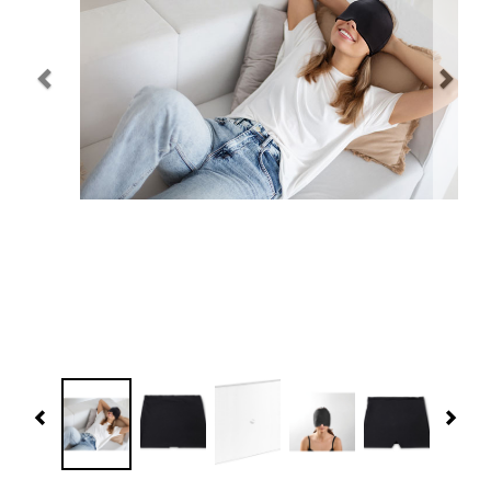
Navidad 🎄 Invierno
Tecnología
Más Regalos
Fabricación
WooCommerce Cart
Previous
Nex