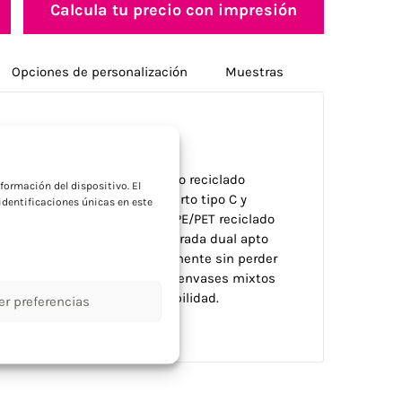
Calcula tu precio con impresión
Opciones de personalización
Muestras
a
ste hub fabricado con aluminio reciclado
formación del dispositivo. El
1 USB A 2.0, 1 USB A 3.0, 1 puerto tipo C y
dentificaciones únicas en este
egrado de 10 cm en material TPE/PET reciclado
al del 58% con conector de entrada dual apto
nio puede reciclarse infinitamente sin perder
e datos y viene presentado en envases mixtos
omprometidas con la sostenibilidad.
er preferencias