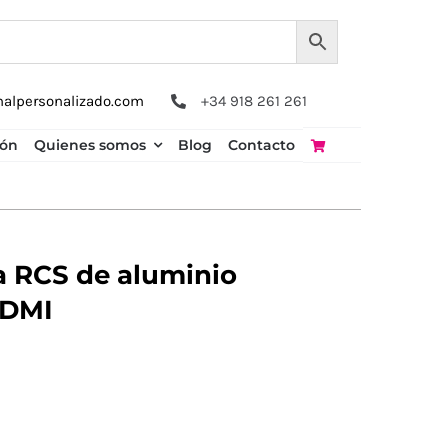
nalpersonalizado.com
+34 918 261 261
ión
Quienes somos
Blog
Contacto
a RCS de aluminio
HDMI