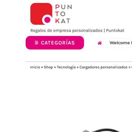
Saltar
al
contenido
Regalos de empresa personalizados | Puntokat
CATEGORÍAS
Welcome 
Inicio
»
Shop
»
Tecnología
»
Cargadores personalizados
»
Previous