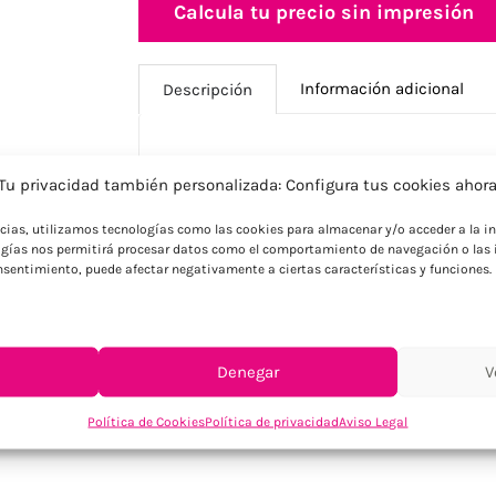
Calcula tu precio sin impresión
Información adicional
Descripción
Descripción
Tu privacidad también personalizada: Configura tus cookies ahor
Fortalece tu presencia corporativa con e
ncias, utilizamos tecnologías como las cookies para almacenar y/o acceder a la in
certificado RCS, ABS, TPE y PET. Incorpora 
gías nos permitirá procesar datos como el comportamiento de navegación o las i
puerto HDMI 4K. Incluye cable tipo C int
consentimiento, puede afectar negativamente a ciertas características y funciones.
certificado RCS. Contenido reciclado tot
para ordenadores tipo C y USB A. El alumi
características. Soporta transferencia d
FSC. Ideal para empresas tecnológicas c
Denegar
V
Política de Cookies
Política de privacidad
Aviso Legal