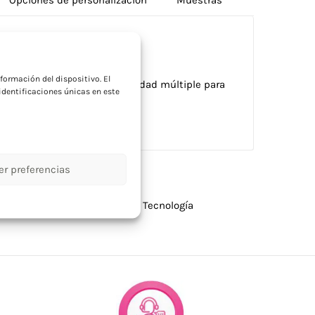
a
formación del dispositivo. El
 carcasa de bambú. Conectividad múltiple para
dentificaciones únicas en este
alos para equipos IT.
er preferencias
,
Puertos usb personalizados
,
Tecnología