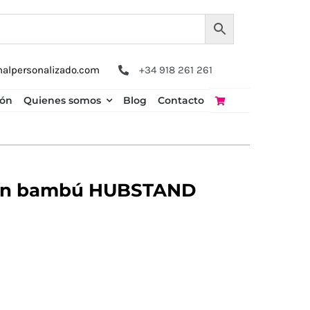
nalpersonalizado.com
+34 918 261 261
ión
Quienes somos
Blog
Contacto
 en bambú HUBSTAND