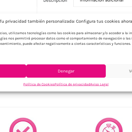
Descripción
Tu privacidad también personalizada: Configura tus cookies ahor
Descripción
ncias, utilizamos tecnologías como las cookies para almacenar y/o acceder a la in
Hub USB personalizado de 4 puertos con
gías nos permitirá procesar datos como el comportamiento de navegación o las i
campañas tecnológicas, sostenibles y reg
consentimiento, puede afectar negativamente a ciertas características y funciones.
Denegar
V
SKU:
MO2144-40
Política de Cookies
Política de privacidad
Aviso Legal
Categorías:
Conectores y cables personalizados