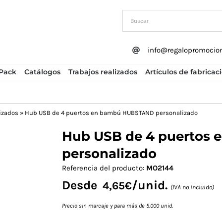
info@regalopromocio
Pack
Catálogos
Trabajos realizados
Artículos de fabricac
izados
»
Hub USB de 4 puertos en bambú HUBSTAND personalizado
Hub USB de 4 puertos
Next
personalizado
Referencia del producto:
MO2144
Desde
/unid.
4,65
€
(IVA no incluido)
Precio sin marcaje y para más de 5.000 unid.