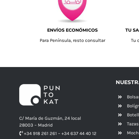
ENVÍOS ECONÓMICOS
TU SA
Para Península, resto consultar
Tu 
NUESTR
Bolsa
Bolíg
Botel
C/ María de Guzmán, 24 local
Tazas
28003 – Madrid
Mochi
+34 918 261 261 – +34 637 44 40 12