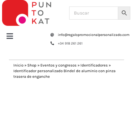
Saltar
al
contenido
info@regalopromocionalpersonalizado.com
Toggle
+34 918 261 261
Navigation
Home
Inicio
»
Shop
»
Eventos y congresos
»
Identificadores
»
Identificador personalizado Bindel de aluminio con pinza
Tazas y botellas
trasera de enganche
Previous
Next
Bolsas – Mochilas
Oficina
Escritura