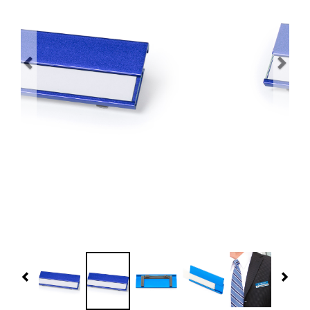
Navidad 🎄 Invierno
Tecnología
Más Regalos
Fabricación
WooCommerce Cart
Previous
Nex