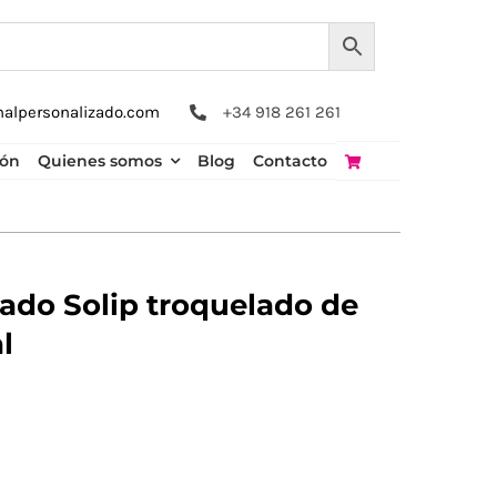
nalpersonalizado.com
+34 918 261 261
ión
Quienes somos
Blog
Contacto
zado Solip troquelado de
l