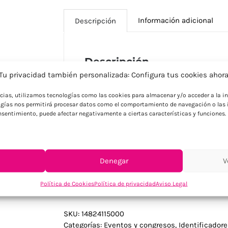
Información adicional
Descripción
Descripción
Tu privacidad también personalizada: Configura tus cookies ahor
Identificador fabricado mediante troquela
color blanco que proporciona sujeción lim
ncias, utilizamos tecnologías como las cookies para almacenar y/o acceder a la in
horizontal y vertical para adaptarse a d
gías nos permitirá procesar datos como el comportamiento de navegación o las i
consentimiento, puede afectar negativamente a ciertas características y funciones.
información. Su sistema de clip garantiza
material PVC resiste el uso diario y facili
hace perfecto para empresas que necesit
tipos de eventos, conferencias o uso cor
Denegar
V
Política de Cookies
Política de privacidad
Aviso Legal
SKU:
14824115000
Categorías:
Eventos y congresos
,
Identificador