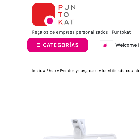
Saltar
al
contenido
Regalos de empresa personalizados | Puntokat
CATEGORÍAS
Welcome 
Inicio
»
Shop
»
Eventos y congresos
»
Identificadores
»
Id
Previous