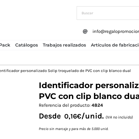
info@regalopromocio
Pack
Catálogos
Trabajos realizados
Artículos de fabricac
entificador personalizado Solip troquelado de PVC con clip blanco dual
Identificador personali
Next
PVC con clip blanco dua
Referencia del producto:
4824
Desde
/unid.
0,16
€
(IVA no incluido)
Precio sin marcaje y para más de 5.000 unid.