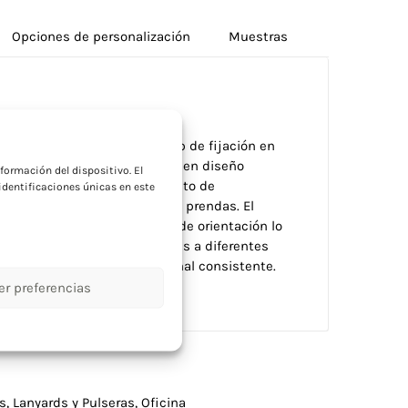
Opciones de personalización
Muestras
a
do en resistente PVC con clip de fijación en
pia y profesional. Disponible en diseño
formación del dispositivo. El
iferentes necesidades de formato de
dentificaciones únicas en este
 fijación segura sin dañar las prendas. El
ta la limpieza. Su versatilidad de orientación lo
an identificadores adaptables a diferentes
porativo con imagen profesional consistente.
er preferencias
es
,
Lanyards y Pulseras
,
Oficina