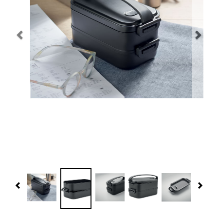
Navidad 🎄 Invierno
Tecnología
Más Regalos
Fabricación
WooCommerce Cart
Previous
Nex