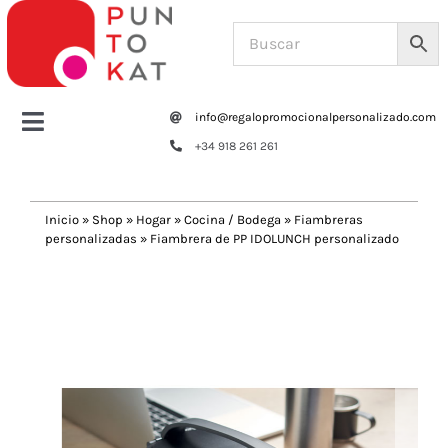
Saltar
al
contenido
info@regalopromocionalpersonalizado.com
Toggle
+34 918 261 261
Navigation
Home
Inicio
»
Shop
»
Hogar
»
Cocina / Bodega
»
Fiambreras
personalizadas
»
Fiambrera de PP IDOLUNCH personalizado
Tazas y botellas
Previous
Next
Bolsas – Mochilas
Oficina
Escritura