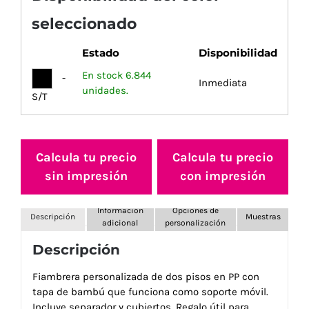
seleccionado
Estado
Disponibilidad
En stock 6.844
-
Inmediata
unidades.
S/T
Calcula tu precio
Calcula tu precio
sin impresión
con impresión
Información
Opciones de
Descripción
Muestras
adicional
personalización
Descripción
Fiambrera personalizada de dos pisos en PP con
tapa de bambú que funciona como soporte móvil.
Incluye separador y cubiertos. Regalo útil para