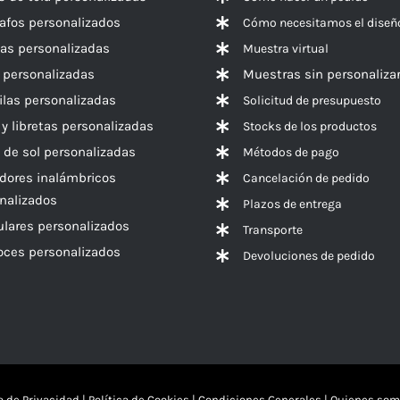
rafos personalizados
Cómo necesitamos el diseñ
las personalizadas
Muestra virtual
 personalizadas
Muestras sin personaliza
las personalizadas
Solicitud de presupuesto
 y libretas personalizadas
Stocks de los productos
 de sol personalizadas
Métodos de pago
dores inalámbricos
Cancelación de pedido
nalizados
Plazos de entrega
ulares personalizados
Transporte
voces
personalizados
Devoluciones de pedido
ca de Privacidad
|
Política de Cookies
|
Condiciones Generales
|
Quienes som