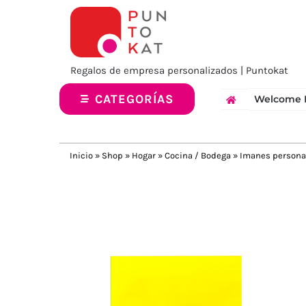
Saltar
al
contenido
Regalos de empresa personalizados | Puntokat
CATEGORÍAS
Welcome 
Inicio
»
Shop
»
Hogar
»
Cocina / Bodega
»
Imanes persona
Previous