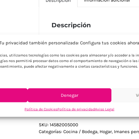
Descripción
Descripción
Imán fabricado en resistente cartón en v
Tu privacidad también personalizada: Configura tus cookies ahor
garantiza durabilidad y atractivo visual. 
raya para escritura organizada y práctic
ncias, utilizamos tecnologías como las cookies para almacenar y/o acceder a la in
todo organizado. Su diseño funcional inte
gías nos permitirá procesar datos como el comportamiento de navegación o las i
completa para anotaciones. El cartón resi
consentimiento, puede afectar negativamente a ciertas características y funciones.
empresas que buscan regalos publicitar
van a usar para tomar notas de forma pr
marca visible.
Denegar
V
Política de Cookies
Política de privacidad
Aviso Legal
SKU:
14582005000
Categorías:
Cocina / Bodega
,
Hogar
,
Imanes per