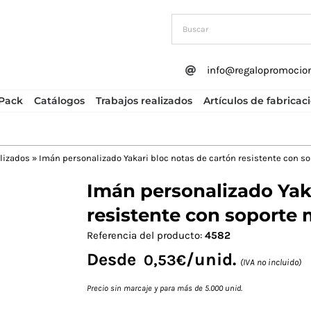
info@regalopromocio
Pack
Catálogos
Trabajos realizados
Artículos de fabricac
lizados
»
Imán personalizado Yakari bloc notas de cartón resistente con so
Imán personalizado Yaka
Next
resistente con soporte 
Referencia del producto:
4582
Desde
/unid.
0,53
€
(IVA no incluido)
Precio sin marcaje y para más de 5.000 unid.