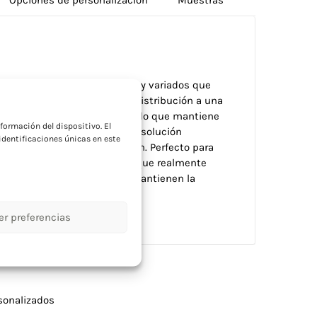
ariada gama de colores vivos y variados que
a
Incluye bloc con 40 hojas de distribución a una
o soporte para minilápiz incluido que mantiene
formación del dispositivo. El
gra imán, bloc y lápiz en una solución
dentificaciones únicas en este
stente asegura larga duración. Perfecto para
ios completos y organizados que realmente
áctica y ordenada mientras mantienen la
er preferencias
sonalizados