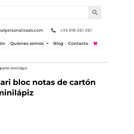
nalpersonalizado.com
+34 918 261 261
ión
Quienes somos
Blog
Contacto
porte minilápiz
ri bloc notas de cartón
minilápiz