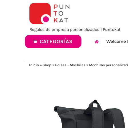
Saltar
al
contenido
Regalos de empresa personalizados | Puntokat
CATEGORÍAS
Welcome 
Inicio
»
Shop
»
Bolsas - Mochilas
»
Mochilas personaliza
Previous