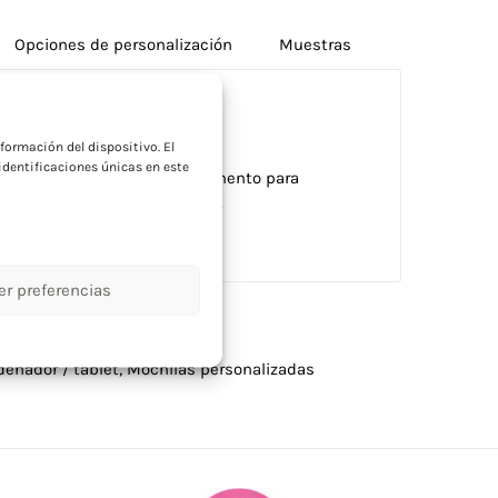
Opciones de personalización
Muestras
a
formación del dispositivo. El
dentificaciones únicas en este
con cierre roll top. Compartimento para
te para campañas corporativas.
er preferencias
denador / tablet
,
Mochilas personalizadas