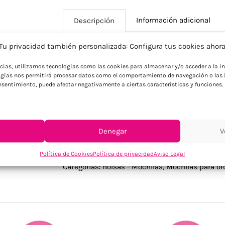
Información adicional
Descripción
Tu privacidad también personalizada: Configura tus cookies ahor
Descripción
ncias, utilizamos tecnologías como las cookies para almacenar y/o acceder a la in
gías nos permitirá procesar datos como el comportamiento de navegación o las i
Mochila de poliéster 600D personalizada 
consentimiento, puede afectar negativamente a ciertas características y funciones.
portátil 15». Regalo funcional y resisten
Denegar
V
Política de Cookies
Política de privacidad
Aviso Legal
SKU:
MO2170-03
Categorías:
Bolsas - Mochilas
,
Mochilas para or