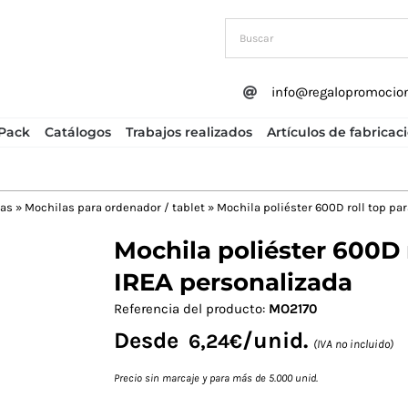
info@regalopromocio
Pack
Catálogos
Trabajos realizados
Artículos de fabricac
das
»
Mochilas para ordenador / tablet
»
Mochila poliéster 600D roll top par
Mochila poliéster 600D r
Next
IREA personalizada
Referencia del producto:
MO2170
Desde
/unid.
6,24
€
(IVA no incluido)
Precio sin marcaje y para más de 5.000 unid.