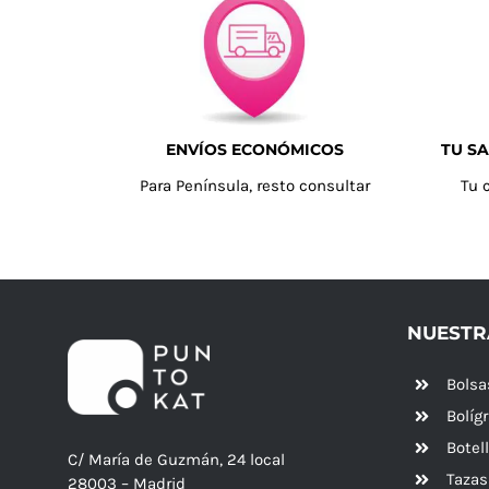
ENVÍOS ECONÓMICOS
TU SA
Para Península, resto consultar
Tu 
NUESTR
Bolsa
Bolíg
Botel
C/ María de Guzmán, 24 local
Tazas
28003 – Madrid