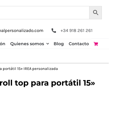
nalpersonalizado.com
+34 918 261 261
ión
Quienes somos
Blog
Contacto
a portátil 15» IREA personalizada
oll top para portátil 15»