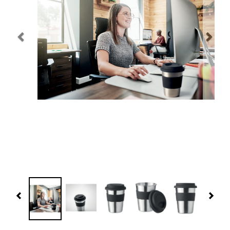
Navidad 🎄 Invierno
Tecnología
Más Regalos
Fabricación
WooCommerce Cart
Previous
Nex