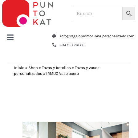
Saltar
al
contenido
info@regalopromocionalpersonalizado.com
Toggle
+34 918 261 261
Navigation
Home
Inicio
»
Shop
»
Tazas y botellas
»
Tazas y vasos
personalizados
»
IRMUG Vaso acero
Tazas y botellas
Previous
Next
Bolsas – Mochilas
Oficina
Escritura