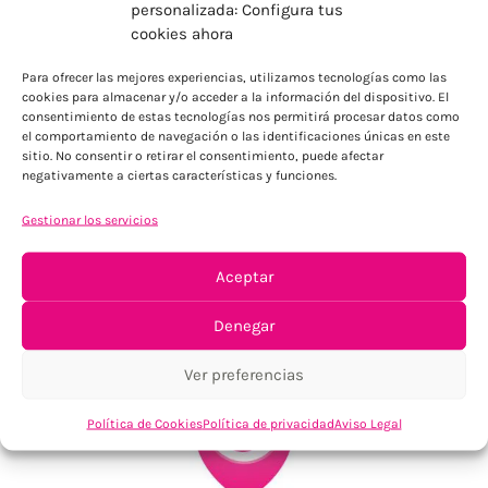
personalizada: Configura tus
cookies ahora
ENVÍOS ECONÓMICOS
Para ofrecer las mejores experiencias, utilizamos tecnologías como las
Para Península, resto consultar
cookies para almacenar y/o acceder a la información del dispositivo. El
consentimiento de estas tecnologías nos permitirá procesar datos como
el comportamiento de navegación o las identificaciones únicas en este
sitio. No consentir o retirar el consentimiento, puede afectar
negativamente a ciertas características y funciones.
Gestionar los servicios
Aceptar
TU SATISFACCIÓN = LA NUESTRA
Tu confianza, nuestro objetivo
Denegar
Ver preferencias
Política de Cookies
Política de privacidad
Aviso Legal