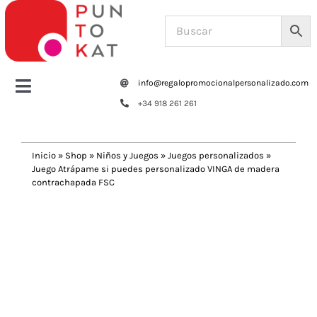
Saltar
al
contenido
info@regalopromocionalpersonalizado.com
Toggle
+34 918 261 261
Navigation
Home
Inicio
»
Shop
»
Niños y Juegos
»
Juegos personalizados
»
Juego Atrápame si puedes personalizado VINGA de madera
Tazas y botellas
contrachapada FSC
Previous
Next
Bolsas – Mochilas
Oficina
Escritura