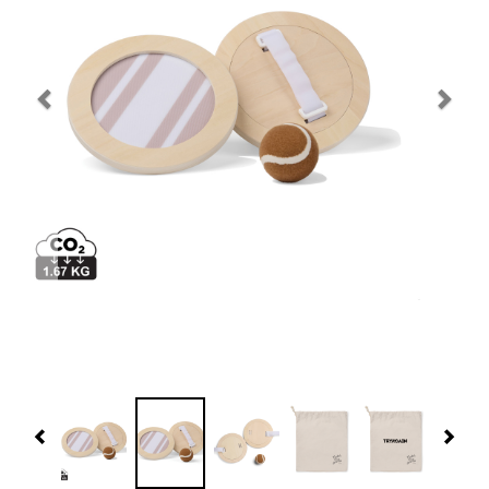
Navidad 🎄 Invierno
Tecnología
Más Regalos
Fabricación
WooCommerce Cart
Previous
Nex