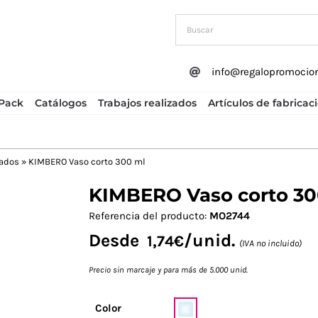
info@regalopromocio
Pack
Catálogos
Trabajos realizados
Artículos de fabricac
zados
»
KIMBERO Vaso corto 300 ml
KIMBERO Vaso corto 30
Next
Referencia del producto:
MO2744
Desde
/unid.
1,74
€
(IVA no incluido)
Precio sin marcaje y para más de 5.000 unid.
Color