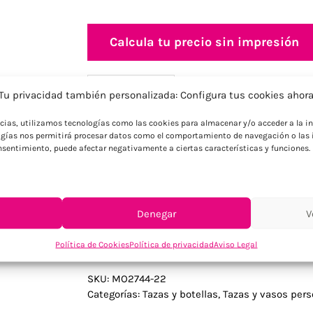
Calcula tu precio sin impresión
Información adicional
Descripción
Tu privacidad también personalizada: Configura tus cookies ahor
ncias, utilizamos tecnologías como las cookies para almacenar y/o acceder a la in
gías nos permitirá procesar datos como el comportamiento de navegación o las i
Descripción
consentimiento, puede afectar negativamente a ciertas características y funciones.
Vaso corto inclinado en forma de rombo g
Capacidad: 300 ml.
Denegar
V
Política de Cookies
Política de privacidad
Aviso Legal
SKU:
MO2744-22
Categorías:
Tazas y botellas
,
Tazas y vasos pers