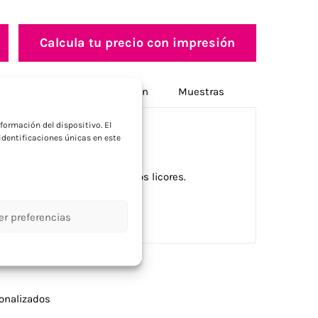
Calcula tu precio con impresión
Opciones de personalización
Muestras
a
formación del dispositivo. El
dentificaciones únicas en este
eométrico. Para whisky u otros licores.
er preferencias
onalizados