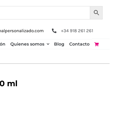
nalpersonalizado.com
+34 918 261 261
ión
Quienes somos
Blog
Contacto
0 ml