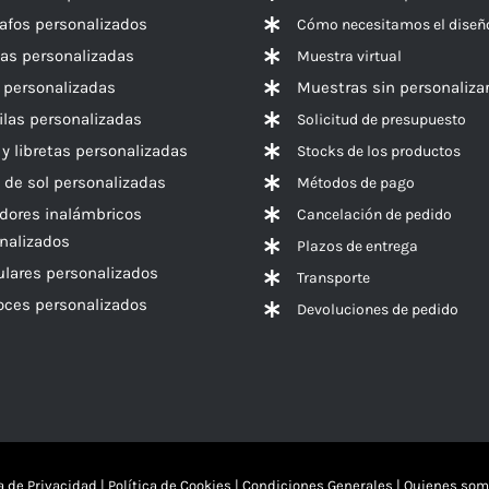
rafos personalizados
Cómo necesitamos el diseñ
las personalizadas
Muestra virtual
 personalizadas
Muestras sin personaliza
las personalizadas
Solicitud de presupuesto
 y libretas personalizadas
Stocks de los productos
 de sol personalizadas
Métodos de pago
dores inalámbricos
Cancelación de pedido
nalizados
Plazos de entrega
ulares personalizados
Transporte
voces
personalizados
Devoluciones de pedido
ca de Privacidad
|
Política de Cookies
|
Condiciones Generales
|
Quienes som