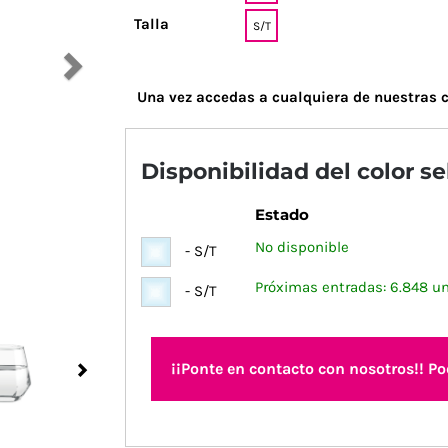
Talla
S/T
Una vez accedas a cualquiera de nuestras c
Disponibilidad del color s
Estado
No disponible
- S/T
Próximas entradas: 6.848 u
- S/T
¡¡Ponte en contacto con nosotros!! P
Next