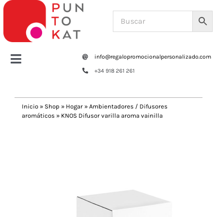
Saltar
al
contenido
info@regalopromocionalpersonalizado.com
Toggle
+34 918 261 261
Navigation
Home
Inicio
»
Shop
»
Hogar
»
Ambientadores / Difusores
aromáticos
»
KNOS Difusor varilla aroma vainilla
Tazas y botellas
Previous
Next
Bolsas – Mochilas
Oficina
Escritura