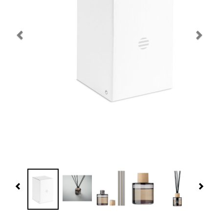
Navidad 🎄 Invierno
Tecnología
Más Regalos
Fabricación
WooCommerce Cart
Previous
Nex