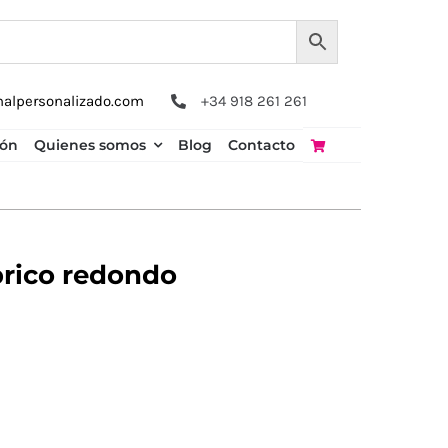
nalpersonalizado.com
+34 918 261 261
ión
Quienes somos
Blog
Contacto
rico redondo