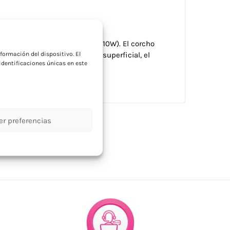
a
redonda. Salida: DC 9V/1.1A (10W). El corcho
formación del dispositivo. El
leza estructural y porosidad superficial, el
dentificaciones únicas en este
ulo puede tener desviaciones.
er preferencias
gía