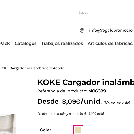
info@regalopromocio
Pack
Catálogos
Trabajos realizados
Artículos de fabricac
KOKE Cargador inalámbrico redondo
KOKE Cargador inalámb
Next
Referencia del producto:
MO6399
Desde
/unid.
3,09
€
(IVA no incluido)
Precio sin marcaje y para más de 5.000 unid.
Color