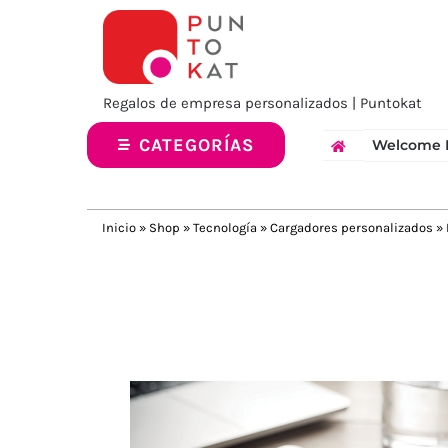
Saltar
al
contenido
Regalos de empresa personalizados | Puntokat
CATEGORÍAS
Welcome 
Inicio
»
Shop
»
Tecnología
»
Cargadores personalizados
»
Previous