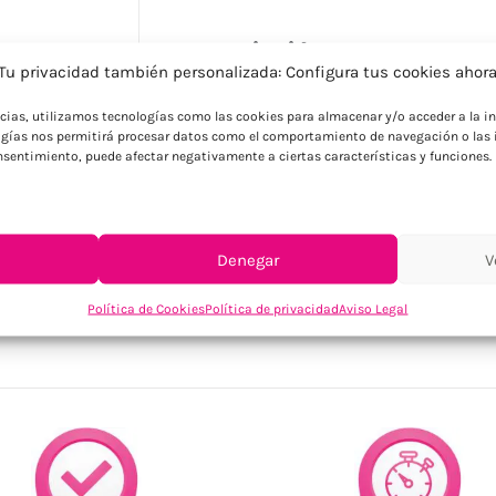
Descripción
Tu privacidad también personalizada: Configura tus cookies ahor
Cargador inalámbrico de corcho con forma 
ncias, utilizamos tecnologías como las cookies para almacenar y/o acceder a la in
es un material natural, debido a su natura
gías nos permitirá procesar datos como el comportamiento de navegación o las i
resultado final de la impresión por artíc
consentimiento, puede afectar negativamente a ciertas características y funciones.
Denegar
V
SKU:
MO6399-13
Categorías:
Cargadores personalizados
,
Tecnolo
Política de Cookies
Política de privacidad
Aviso Legal