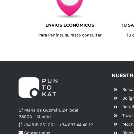
ENVÍOS ECONÓMICOS
TU SA
Para Península, resto consultar
Tu 
NUESTR
Bolsa
Bolíg
Botel
C/ María de Guzmán, 24 local
Tazas
28003 – Madrid
Mochi
+34 918 261 261 – +34 637 44 40 12
Blocs
Contáctanos