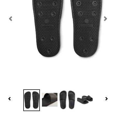
Navidad 🎄 Invierno
Tecnología
Más Regalos
Fabricación
WooCommerce Cart
Previous
Nex