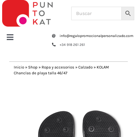
Saltar
al
contenido
info@regalopromocionalpersonalizado.com
Toggle
+34 918 261 261
Navigation
Home
Inicio
»
Shop
»
Ropa y accesorios
»
Calzado
»
KOLAM
Chanclas de playa talla 46/47
Tazas y botellas
Previous
Next
Bolsas – Mochilas
Oficina
Escritura