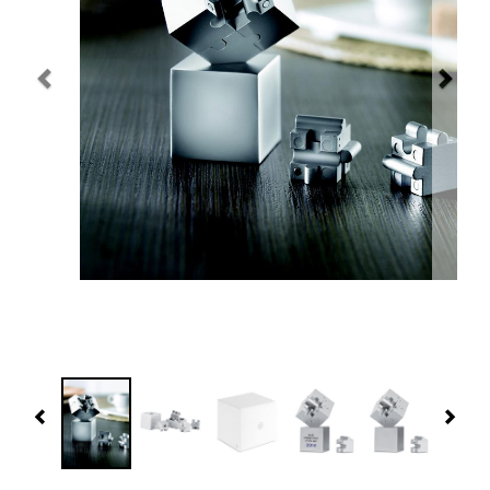
Navidad 🎄 Invierno
Tecnología
Más Regalos
Fabricación
WooCommerce Cart
Previous
Nex