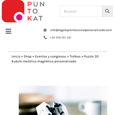
Saltar
al
contenido
info@regalopromocionalpersonalizado.com
Toggle
+34 918 261 261
Navigation
Home
Inicio
»
Shop
»
Eventos y congresos
»
Trofeos
»
Puzzle 3D
Kubzle metálico magnético personalizado
Tazas y botellas
Previous
Next
Bolsas – Mochilas
Oficina
Escritura