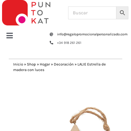
Saltar
al
contenido
info@regalopromocionalpersonalizado.com
Toggle
+34 918 261 261
Navigation
Home
Inicio
»
Shop
»
Hogar
»
Decoración
»
LALIE Estrella de
madera con luces
Tazas y botellas
Previous
Next
Bolsas – Mochilas
Oficina
Escritura