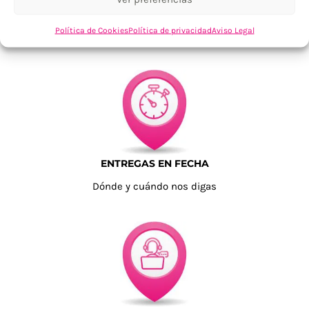
TU SATISFACCIÓN = LA NUESTRA
Política de Cookies
Política de privacidad
Aviso Legal
Tu confianza, nuestro objetivo
ENTREGAS EN FECHA
Dónde y cuándo nos digas