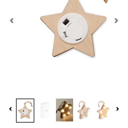
Navidad 🎄 Invierno
Tecnología
Más Regalos
Fabricación
WooCommerce Cart
Previous
Nex