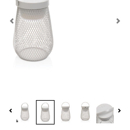
Navidad 🎄 Invierno
Tecnología
Más Regalos
Fabricación
WooCommerce Cart
Previous
Nex