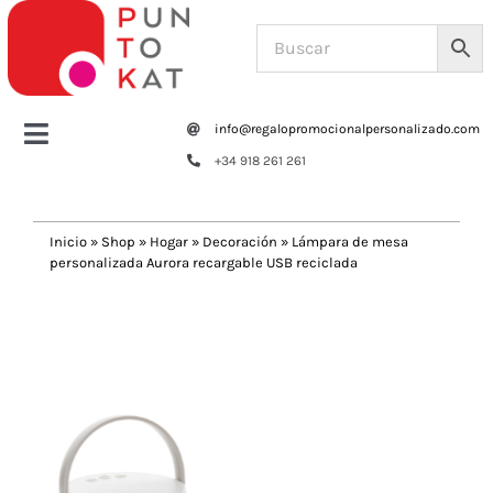
Saltar
al
contenido
info@regalopromocionalpersonalizado.com
Toggle
+34 918 261 261
Navigation
Home
Inicio
»
Shop
»
Hogar
»
Decoración
»
Lámpara de mesa
personalizada Aurora recargable USB reciclada
Tazas y botellas
Previous
Next
Bolsas – Mochilas
Oficina
Escritura