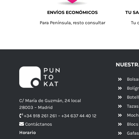
ENVÍOS ECONÓMICOS
TU SA
Para Península, resto consultar
Tu 
NUESTR
Bolsa
Bolíg
Botel
C/ María de Guzmán, 24 local
Tazas
28003 – Madrid
Mochi
+34 918 261 261 – +34 637 44 40 12
Blocs
Contáctanos
Horario
Gafas