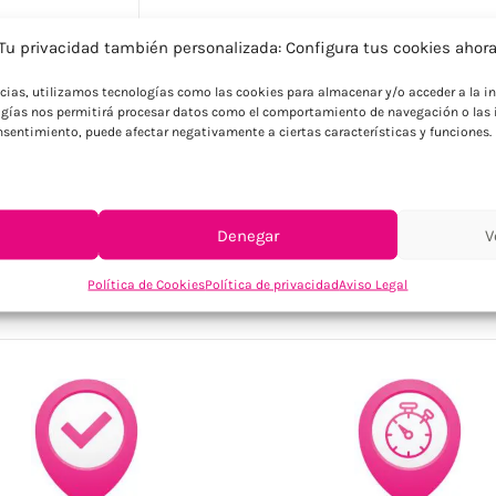
Tu privacidad también personalizada: Configura tus cookies ahor
Descripción
ncias, utilizamos tecnologías como las cookies para almacenar y/o acceder a la in
Vela luz LED de PP en frasco de cristal. 1
gías nos permitirá procesar datos como el comportamiento de navegación o las i
consentimiento, puede afectar negativamente a ciertas características y funciones.
Denegar
V
SKU:
CX1572-05
Categoría:
Navidad
Política de Cookies
Política de privacidad
Aviso Legal