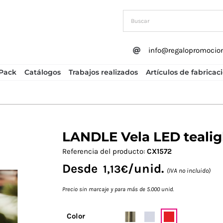
info@regalopromocio
Pack
Catálogos
Trabajos realizados
Artículos de fabricac
LANDLE Vela LED tealig
Next
Referencia del producto:
CX1572
Desde
/unid.
1,13
€
(IVA no incluido)
Precio sin marcaje y para más de 5.000 unid.
Color