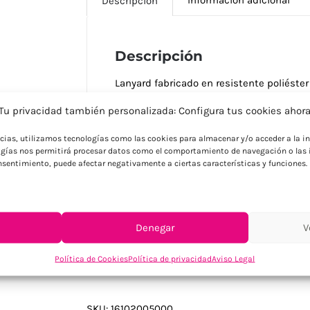
Descripción
Descripción
Lanyard fabricado en resistente poliéster
diario intensivo. Incorpora accesorio de 
Tu privacidad también personalizada: Configura tus cookies ahor
protección adicional durante el uso y mo
variada gama de colores vivos que permi
ncias, utilizamos tecnologías como las cookies para almacenar y/o acceder a la in
corporativa. Su sistema de seguridad en 
gías nos permitirá procesar datos como el comportamiento de navegación o las i
colores vivos facilitan la identificación y
consentimiento, puede afectar negativamente a ciertas características y funciones.
la seguridad personal y buscan identifi
protección, perfectos para entornos indu
la seguridad del usuario es prioritaria,
demuestran cuidado por el bienestar de 
Denegar
V
Política de Cookies
Política de privacidad
Aviso Legal
SKU:
16102005000