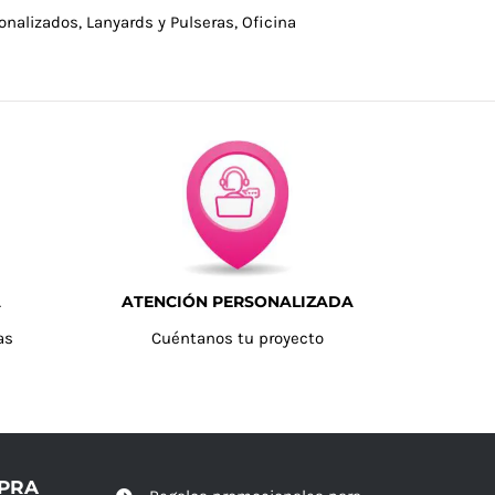
onalizados
,
Lanyards y Pulseras
,
Oficina
A
ATENCIÓN PERSONALIZADA
as
Cuéntanos tu proyecto
MPRA