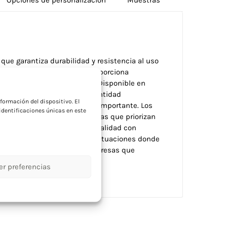
 que garantiza durabilidad y resistencia al uso
seguridad en el cuello que proporciona
a
squetón metálico confiable. Disponible en
te personalización según identidad
formación del dispositivo. El
cuello añade valor funcional importante. Los
dentificaciones únicas en este
 visibilidad. Ideal para empresas que priorizan
cadores que combinen funcionalidad con
striales, eventos masivos o situaciones donde
 especialmente valorado en empresas que
empleados y visitantes.
er preferencias