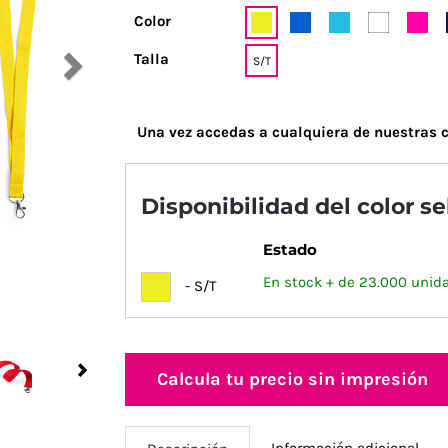
Color
Talla
S/T
Una vez accedas a cualquiera de nuestras c
Disponibilidad del color s
Estado
En stock + de 23.000 unid
- S/T
Next
Calcula tu precio sin impresión
Información adicional