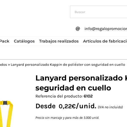
info@regalopromocio
Pack
Catálogos
Trabajos realizados
Artículos de fabricac
ados
»
Lanyard personalizado Kappin de poliéster con seguridad en cuello
Lanyard personalizado 
Next
seguridad en cuello
Referencia del producto:
6102
Desde
/unid.
0,22
€
(IVA no incluido)
Precio sin marcaje y para más de 5.000 unid.