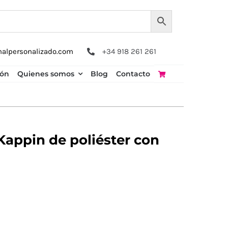
nalpersonalizado.com
+34 918 261 261
ión
Quienes somos
Blog
Contacto
Kappin de poliéster con