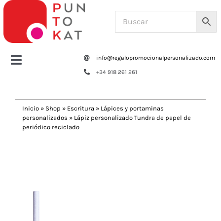
Saltar
al
contenido
info@regalopromocionalpersonalizado.com
Toggle
+34 918 261 261
Navigation
Home
Inicio
»
Shop
»
Escritura
»
Lápices y portaminas
personalizados
»
Lápiz personalizado Tundra de papel de
Tazas y botellas
periódico reciclado
Previous
Next
Bolsas – Mochilas
Oficina
Escritura