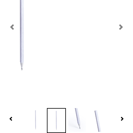
Navidad 🎄 Invierno
Tecnología
Más Regalos
Fabricación
WooCommerce Cart
Previous
Nex