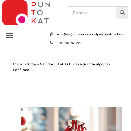
Saltar
al
contenido
info@regalopromocionalpersonalizado.com
Toggle
+34 918 261 261
Navigation
Home
Inicio
»
Shop
»
Navidad
»
LAUKKU Bolsa grande algodón
Papá Noel
Tazas y botellas
Previous
Next
Bolsas – Mochilas
Oficina
Escritura