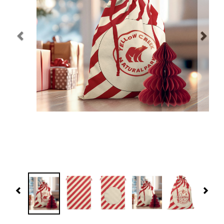
Navidad 🎄 Invierno
Tecnología
Más Regalos
Fabricación
WooCommerce Cart
Previous
Nex