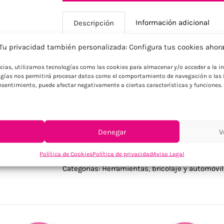
Información adicional
Descripción
Tu privacidad también personalizada: Configura tus cookies ahor
Descripción
ncias, utilizamos tecnologías como las cookies para almacenar y/o acceder a la in
gías nos permitirá procesar datos como el comportamiento de navegación o las i
Linterna de aluminio con 9 luces LED, pr
consentimiento, puede afectar negativamente a ciertas características y funciones.
y correa desmontable.
Denegar
V
Política de Cookies
Política de privacidad
Aviso Legal
SKU:
KC6860-03
Categorías:
Herramientas, bricolaje y automóvil