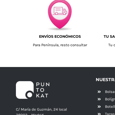
ENVÍOS ECONÓMICOS
TU SA
Para Península, resto consultar
Tu 
NUESTR
Bolsa
Bolíg
Botel
C/ María de Guzmán, 24 local
Tazas