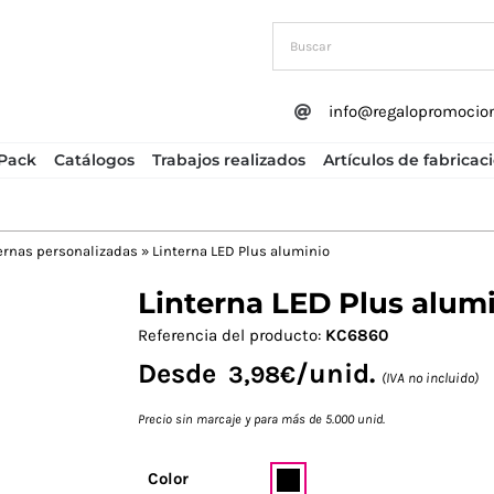
info@regalopromocio
Pack
Catálogos
Trabajos realizados
Artículos de fabricac
ernas personalizadas
»
Linterna LED Plus aluminio
Linterna LED Plus alum
Next
Referencia del producto:
KC6860
Desde
/unid.
3,98
€
(IVA no incluido)
Precio sin marcaje y para más de 5.000 unid.
Color