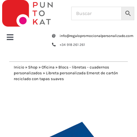
Saltar
al
contenido
info@regalopromocionalpersonalizado.com
Toggle
+34 918 261 261
Navigation
Home
Inicio
»
Shop
»
Oficina
»
Blocs - libretas - cuadernos
personalizados
»
Libreta personalizada Emerot de cartón
Tazas y botellas
reciclado con tapas suaves
Previous
Next
Bolsas – Mochilas
Oficina
Escritura