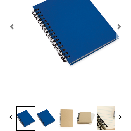
Navidad 🎄 Invierno
Tecnología
Más Regalos
Fabricación
WooCommerce Cart
Previous
Nex