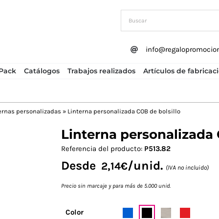
info@regalopromocio
Pack
Catálogos
Trabajos realizados
Artículos de fabricac
ernas personalizadas
»
Linterna personalizada COB de bolsillo
Linterna personalizada 
Next
Referencia del producto:
P513.82
Desde
/unid.
2,14
€
(IVA no incluido)
Precio sin marcaje y para más de 5.000 unid.
Color