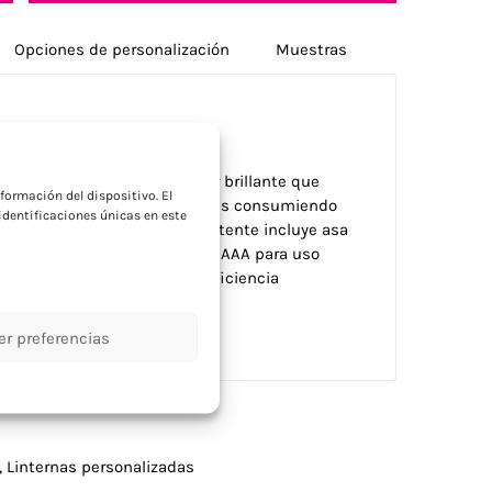
Opciones de personalización
Muestras
a
interna de bolsillo COB súper brillante que
formación del dispositivo. El
o de las linternas LED regulares consumiendo
dentificaciones únicas en este
 Su cuerpo de aluminio resistente incluye asa
a durabilidad. Incluye 3 pilas AAA para uso
sitan herramientas de alta eficiencia
us equipos de trabajo.
er preferencias
,
Linternas personalizadas