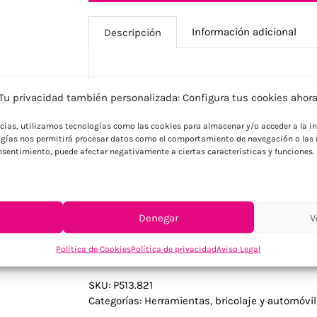
Información adicional
Descripción
Descripción
Tu privacidad también personalizada: Configura tus cookies ahor
Destaca tu identidad de marca con esta l
ncias, utilizamos tecnologías como las cookies para almacenar y/o acceder a la in
supera significativamente el rendimient
gías nos permitirá procesar datos como el comportamiento de navegación o las i
30% menos energía con la misma batería.
consentimiento, puede afectar negativamente a ciertas características y funciones.
práctica para colgar y proporciona máxim
inmediato. Ideal para empresas que nece
energética y rendimiento superior para s
Denegar
V
Política de Cookies
Política de privacidad
Aviso Legal
SKU:
P513.821
Categorías:
Herramientas, bricolaje y automóvil