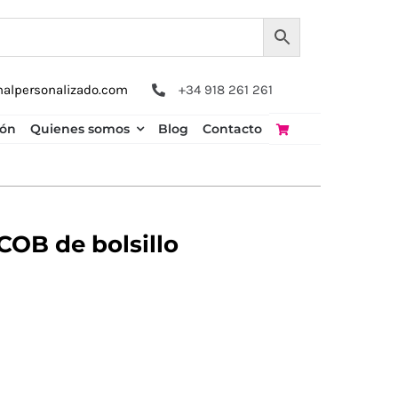
nalpersonalizado.com
+34 918 261 261
ión
Quienes somos
Blog
Contacto
COB de bolsillo