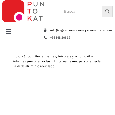
Saltar
al
contenido
info@regalopromocionalpersonalizado.com
Toggle
+34 918 261 261
Navigation
Home
Inicio
»
Shop
»
Herramientas, bricolaje y automóvil
»
Linternas personalizadas
»
Linterna llavero personalizada
Tazas y botellas
Flash de aluminio reciclado
Previous
Next
Bolsas – Mochilas
Oficina
Escritura