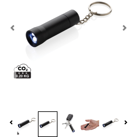
Navidad 🎄 Invierno
Tecnología
Más Regalos
Fabricación
WooCommerce Cart
Previous
Nex