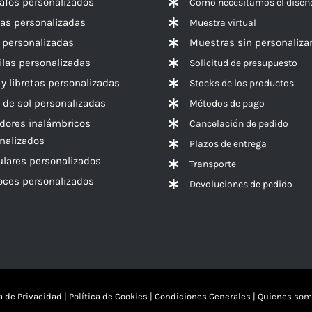
rafos personalizados
Cómo necesitamos el diseñ
las personalizadas
Muestra virtual
 personalizadas
Muestras sin personaliza
las personalizadas
Solicitud de presupuesto
 y libretas personalizadas
Stocks de los productos
 de sol personalizadas
Métodos de pago
dores inalámbricos
Cancelación de pedido
nalizados
Plazos de entrega
ulares personalizados
Transporte
voces
personalizados
Devoluciones de pedido
ca de Privacidad
|
Política de Cookies
|
Condiciones Generales
|
Quienes som