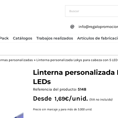
info@regalopromocio
Pack
Catálogos
Trabajos realizados
Artículos de fabricac
ernas personalizadas
»
Linterna personalizada Lokys para cabeza con 5 LED
Linterna personalizada 
Next
LEDs
Referencia del producto:
5148
Desde
/unid.
1,69
€
(IVA no incluido)
Precio sin marcaje y para más de 5.000 unid.