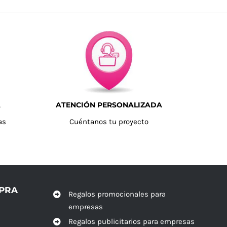
A
ATENCIÓN PERSONALIZADA
as
Cuéntanos tu proyecto
MPRA
Regalos promocionales para
empresas
Regalos publicitarios para empresas