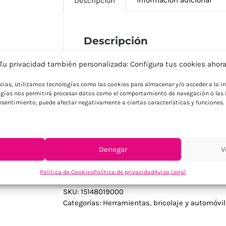
Descripción
Descripción
Linterna fabricada para cabeza de 5 LED
Tu privacidad también personalizada: Configura tus cookies ahor
cinta elástica ajustable y desmontable y
colores. Alimentación a pilas: 3xAAA no i
ncias, utilizamos tecnologías como las cookies para almacenar y/o acceder a la in
plateada con bolsa de protección de burb
gías nos permitirá procesar datos como el comportamiento de navegación o las i
consentimiento, puede afectar negativamente a ciertas características y funciones.
para actividades que requieren manos li
regalo tecnológico práctico que libere la
nocturnas.
Denegar
V
Política de Cookies
Política de privacidad
Aviso Legal
SKU:
15148019000
Categorías:
Herramientas, bricolaje y automóvil