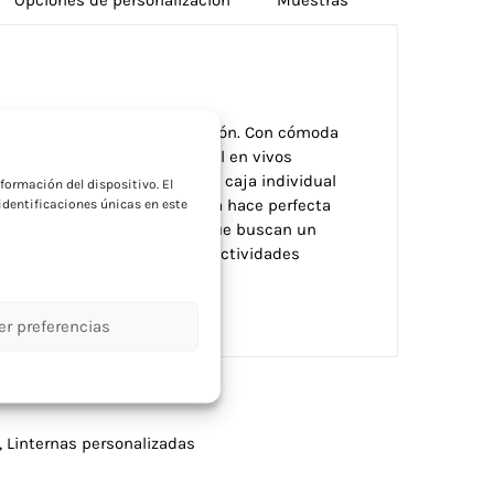
s con tres modos de iluminación. Con cómoda
a
 cuerpo en resistente material en vivos
ncluidas. Viene presentada en caja individual
formación del dispositivo. El
uja. Su diseño para cabeza la hace perfecta
dentificaciones únicas en este
bres. Genial para empresas que buscan un
s manos durante el trabajo o actividades
er preferencias
,
Linternas personalizadas