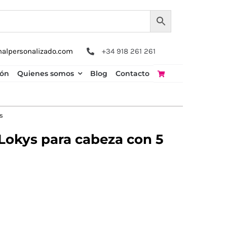
nalpersonalizado.com
+34 918 261 261
ión
Quienes somos
Blog
Contacto
s
Lokys para cabeza con 5