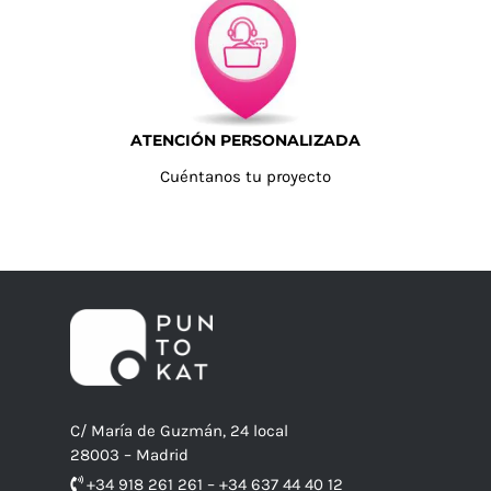
ATENCIÓN PERSONALIZADA
Cuéntanos tu proyecto
C/ María de Guzmán, 24 local
28003 – Madrid
+34 918 261 261 – +34 637 44 40 12