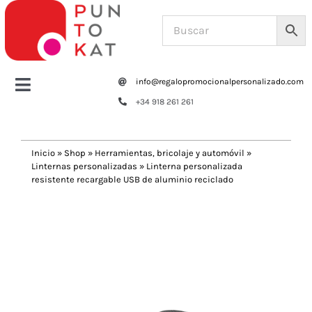
Saltar
al
contenido
info@regalopromocionalpersonalizado.com
Toggle
+34 918 261 261
Navigation
Home
Inicio
»
Shop
»
Herramientas, bricolaje y automóvil
»
Linternas personalizadas
»
Linterna personalizada
Tazas y botellas
resistente recargable USB de aluminio reciclado
Previous
Next
Bolsas – Mochilas
Oficina
Escritura