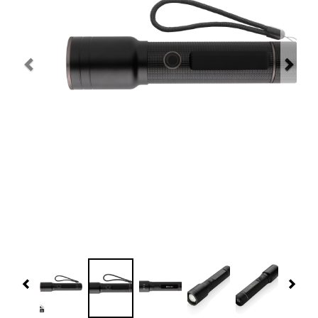
Navidad 🎄 Invierno
Tecnología
Más Regalos
Fabricación
WooCommerce Cart
Previous
Nex