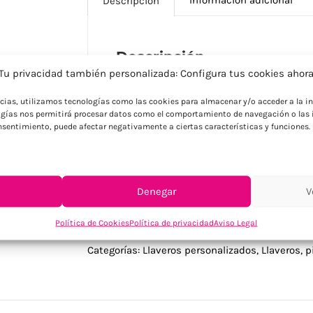
Descripción
Descripción
Tu privacidad también personalizada: Configura tus cookies ahor
Llavero fabricado de divertido diseño de 
troquelado especialmente diseñado para
ncias, utilizamos tecnologías como las cookies para almacenar y/o acceder a la in
capacidad para doming y colores vivos l
gías nos permitirá procesar datos como el comportamiento de navegación o las i
consentimiento, puede afectar negativamente a ciertas características y funciones.
colorida. Ideal para empresas que busca
destaque con efectos de resina en múltip
Denegar
V
Política de Cookies
Política de privacidad
Aviso Legal
SKU:
14443005000
Categorías:
Llaveros personalizados
,
Llaveros, 