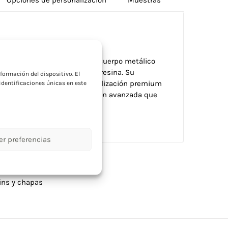
a
variados y vivos colores. Con cuerpo metálico
 marcaje en doming/gota de resina. Su
formación del dispositivo. El
o hacen perfecto para personalización premium
dentificaciones únicas en este
n un regalo con personalización avanzada que
les colores vibrantes.
er preferencias
pins y chapas