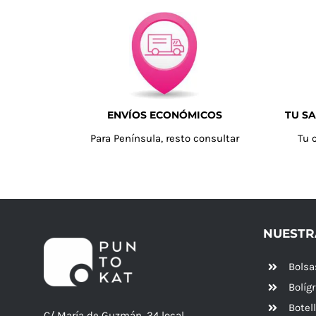
ENVÍOS ECONÓMICOS
TU SA
Para Península, resto consultar
Tu 
NUESTR
Bolsa
Bolíg
Botel
C/ María de Guzmán, 24 local