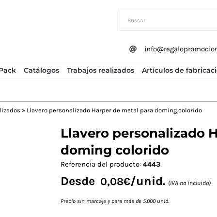
info@regalopromocio
Pack
Catálogos
Trabajos realizados
Artículos de fabricac
lizados
»
Llavero personalizado Harper de metal para doming colorido
Llavero personalizado 
Next
doming colorido
Referencia del producto:
4443
Desde
/unid.
0,08
€
(IVA no incluido)
Precio sin marcaje y para más de 5.000 unid.