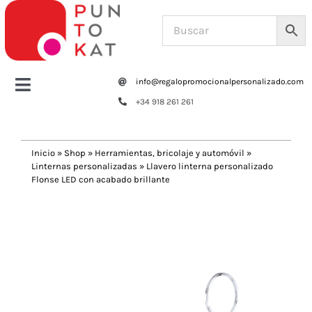
Saltar
al
contenido
info@regalopromocionalpersonalizado.com
Toggle
+34 918 261 261
Navigation
Home
Inicio
»
Shop
»
Herramientas, bricolaje y automóvil
»
Linternas personalizadas
»
Llavero linterna personalizado
Tazas y botellas
Flonse LED con acabado brillante
Previous
Next
Bolsas – Mochilas
Oficina
Escritura