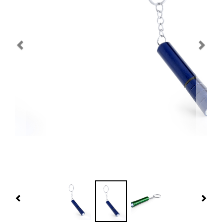
Navidad 🎄 Invierno
Tecnología
Más Regalos
Fabricación
WooCommerce Cart
Previous
Nex