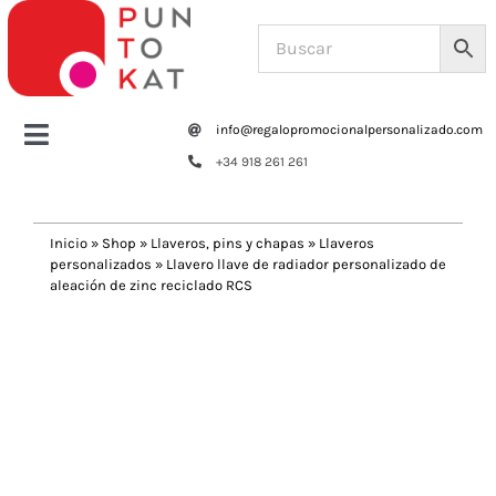
Saltar
al
contenido
info@regalopromocionalpersonalizado.com
Toggle
+34 918 261 261
Navigation
Home
Inicio
»
Shop
»
Llaveros, pins y chapas
»
Llaveros
personalizados
»
Llavero llave de radiador personalizado de
Tazas y botellas
aleación de zinc reciclado RCS
Previous
Next
Bolsas – Mochilas
Oficina
Escritura