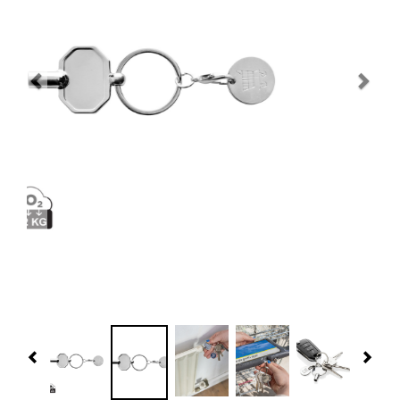
Navidad 🎄 Invierno
Tecnología
Más Regalos
Fabricación
WooCommerce Cart
Previous
Nex