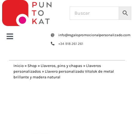
Saltar
al
contenido
info@regalopromocionalpersonalizado.com
Toggle
+34 918 261 261
Navigation
Home
Inicio
»
Shop
»
Llaveros, pins y chapas
»
Llaveros
personalizados
»
Llavero personalizado Vitolok de metal
Tazas y botellas
brillante y madera natural
Previous
Next
Bolsas – Mochilas
Oficina
Escritura