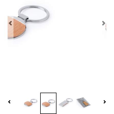
Navidad 🎄 Invierno
Tecnología
Más Regalos
Fabricación
WooCommerce Cart
Previous
Nex