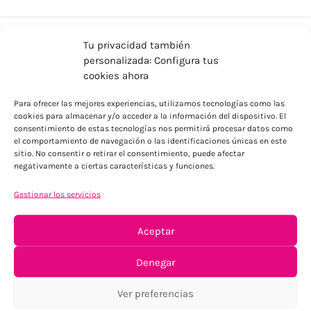
Tu privacidad también
personalizada: Configura tus
cookies ahora
Para ofrecer las mejores experiencias, utilizamos tecnologías como las
cookies para almacenar y/o acceder a la información del dispositivo. El
consentimiento de estas tecnologías nos permitirá procesar datos como
ENVÍOS ECONÓMICOS
el comportamiento de navegación o las identificaciones únicas en este
sitio. No consentir o retirar el consentimiento, puede afectar
Para Península, resto consultar
negativamente a ciertas características y funciones.
Gestionar los servicios
Aceptar
Denegar
TU SATISFACCIÓN = LA NUESTRA
Ver preferencias