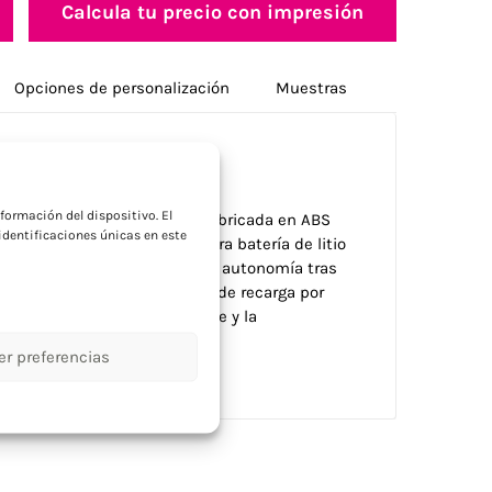
Calcula tu precio con impresión
Opciones de personalización
Muestras
a
formación del dispositivo. El
 lámpara de mesa solar LED fabricada en ABS
dentificaciones únicas en este
nido reciclado total. Incorpora batería de litio
nergía solar, con 20 horas de autonomía tras
e cable de 80cm con 3 horas de recarga por
idas con la energía renovable y la
er preferencias