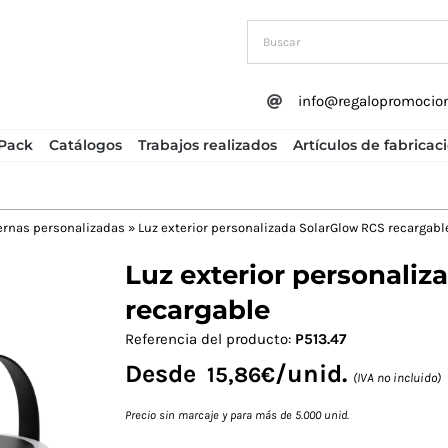
info@regalopromocio
Pack
Catálogos
Trabajos realizados
Artículos de fabricac
ernas personalizadas
»
Luz exterior personalizada SolarGlow RCS recargabl
Luz exterior personali
Next
recargable
Referencia del producto:
P513.47
Desde
/unid.
15,86
€
(IVA no incluido)
Precio sin marcaje y para más de 5.000 unid.