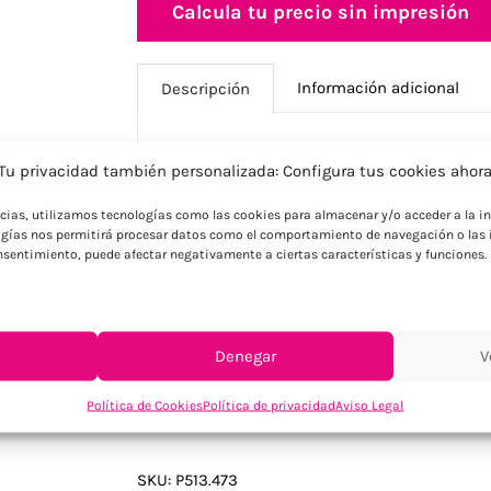
Calcula tu precio sin impresión
Información adicional
Descripción
Tu privacidad también personalizada: Configura tus cookies ahor
Descripción
ncias, utilizamos tecnologías como las cookies para almacenar y/o acceder a la in
Refuerza la imagen corporativa con esta
gías nos permitirá procesar datos como el comportamiento de navegación o las i
reciclado certificado RCS con 71% de conte
consentimiento, puede afectar negativamente a ciertas características y funciones.
de 1200mAh recargable vía USB tipo C o e
carga completa. Resistente IPX4 e incluy
cable. Perfecta para empresas compromet
sostenibilidad.
Denegar
V
Política de Cookies
Política de privacidad
Aviso Legal
SKU:
P513.473