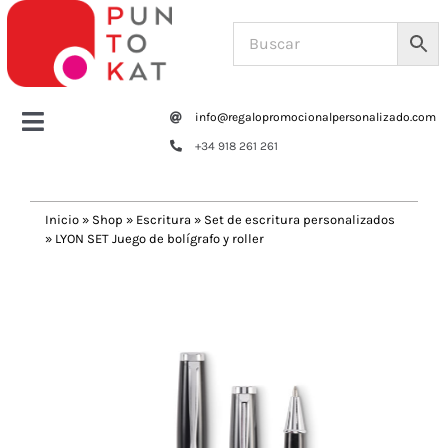
Saltar
al
contenido
info@regalopromocionalpersonalizado.com
Toggle
+34 918 261 261
Navigation
Home
Inicio
»
Shop
»
Escritura
»
Set de escritura personalizados
»
LYON SET Juego de bolígrafo y roller
Tazas y botellas
Previous
Next
Bolsas – Mochilas
Oficina
Escritura