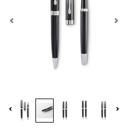
Navidad 🎄 Invierno
Tecnología
Más Regalos
Fabricación
WooCommerce Cart
Previous
Nex