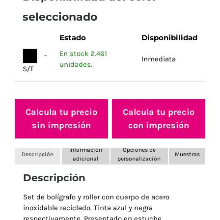
seleccionado
Estado
Disponibilidad
En stock 2.461
-
Inmediata
unidades.
S/T
Calcula tu precio
Calcula tu precio
sin impresión
con impresión
Información
Opciones de
Descripción
Muestras
adicional
personalización
Descripción
Set de bolígrafo y roller con cuerpo de acero
inoxidable reciclado. Tinta azul y negra
respectivamente. Presentado en estuche.