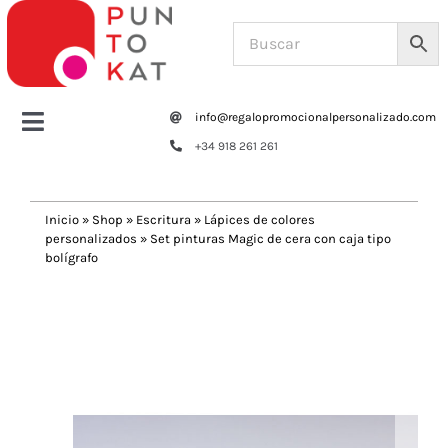
Saltar
al
contenido
info@regalopromocionalpersonalizado.com
Toggle
+34 918 261 261
Navigation
Home
Inicio
»
Shop
»
Escritura
»
Lápices de colores
personalizados
»
Set pinturas Magic de cera con caja tipo
Tazas y botellas
bolígrafo
Previous
Next
Bolsas – Mochilas
Oficina
Escritura