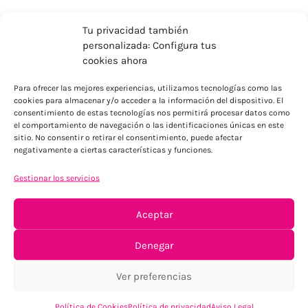
Tu privacidad también
personalizada: Configura tus
cookies ahora
Para ofrecer las mejores experiencias, utilizamos tecnologías como las
cookies para almacenar y/o acceder a la información del dispositivo. El
ENVÍOS ECONÓMICOS
consentimiento de estas tecnologías nos permitirá procesar datos como
el comportamiento de navegación o las identificaciones únicas en este
Para Península, resto consultar
sitio. No consentir o retirar el consentimiento, puede afectar
negativamente a ciertas características y funciones.
Gestionar los servicios
Aceptar
Denegar
TU SATISFACCIÓN = LA NUESTRA
Ver preferencias
Tu confianza, nuestro objetivo
Política de Cookies
Política de privacidad
Aviso Legal