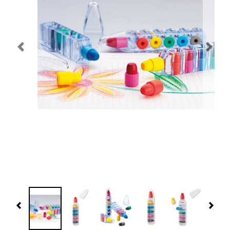
Navidad 🎄 Invierno
Tecnología
Más Regalos
Fabricación
WooCommerce Cart
Previous
Nex