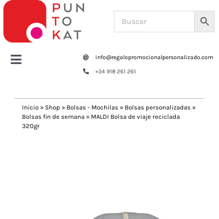
Saltar
al
contenido
info@regalopromocionalpersonalizado.com
Toggle
+34 918 261 261
Navigation
Home
Inicio
»
Shop
»
Bolsas - Mochilas
»
Bolsas personalizadas
»
Bolsas fin de semana
»
MALDI Bolsa de viaje reciclada
Tazas y botellas
320gr
Previous
Next
Bolsas – Mochilas
Oficina
Escritura