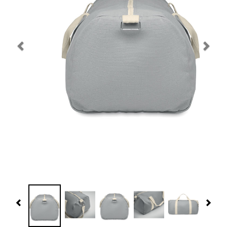
Navidad 🎄 Invierno
Tecnología
Más Regalos
Fabricación
WooCommerce Cart
Previous
Nex