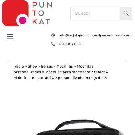
Saltar
al
contenido
info@regalopromocionalpersonalizado.com
Toggle
+34 918 261 261
Navigation
Home
Inicio
»
Shop
»
Bolsas - Mochilas
»
Mochilas
personalizadas
»
Mochilas para ordenador / tablet
»
Tazas y botellas
Maletín para portátil XD personalizado Design de 16″
Previous
Next
Bolsas – Mochilas
Oficina
Escritura