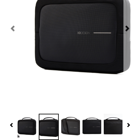
Navidad 🎄 Invierno
Tecnología
Más Regalos
Fabricación
WooCommerce Cart
Previous
Nex