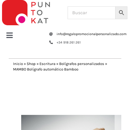
Saltar
al
contenido
info@regalopromocionalpersonalizado.com
Toggle
+34 918 261 261
Navigation
Home
Inicio
»
Shop
»
Escritura
»
Bolígrafos personalizados
»
MAMBO Bolígrafo automático Bamboo
Tazas y botellas
Previous
Next
Bolsas – Mochilas
Oficina
Escritura