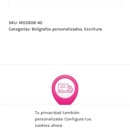
SKU:
MO2606-40
Categorías:
Bolígrafos personalizados
,
Escritura
Tu privacidad también
ENVÍOS ECONÓMICOS
personalizada: Configura tus
Para Península, resto consultar
cookies ahora