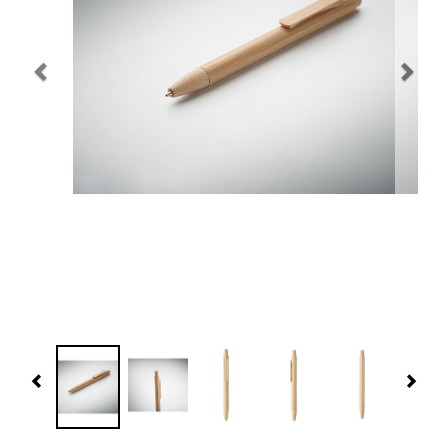
Navidad 🎄 Invierno
Tecnología
Más Regalos
Fabricación
WooCommerce Cart
Previous
Nex