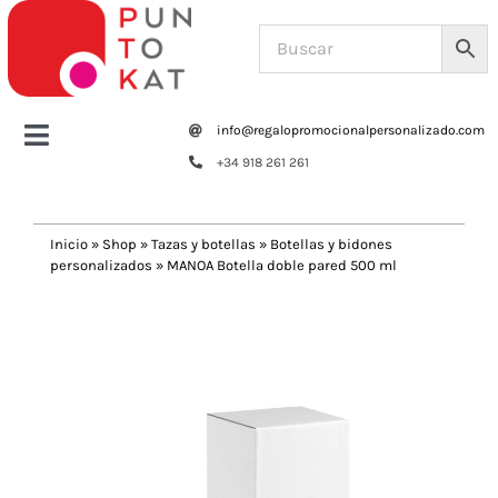
Saltar
al
contenido
info@regalopromocionalpersonalizado.com
Toggle
+34 918 261 261
Navigation
Home
Inicio
»
Shop
»
Tazas y botellas
»
Botellas y bidones
personalizados
»
MANOA Botella doble pared 500 ml
Tazas y botellas
Previous
Next
Bolsas – Mochilas
Oficina
Escritura