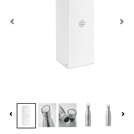
Navidad 🎄 Invierno
Tecnología
Más Regalos
Fabricación
WooCommerce Cart
Previous
Nex