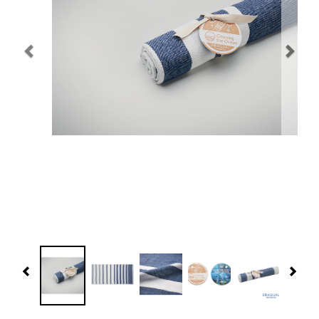
Navidad 🎄 Invierno
Tecnología
Más Regalos
Fabricación
WooCommerce Cart
Previous
Nex