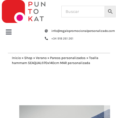
Saltar
al
contenido
info@regalopromocionalpersonalizado.com
Toggle
+34 918 261 261
Navigation
Home
Inicio
»
Shop
»
Verano
»
Pareos personalizados
»
Toalla
hammam SEAQUAL®70x140cm MAR personalizada
Tazas y botellas
Previous
Next
Bolsas – Mochilas
Oficina
Escritura