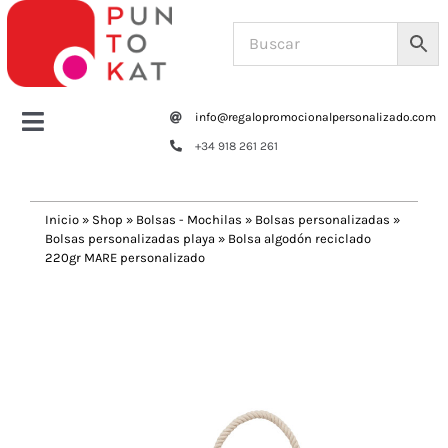
Saltar
al
contenido
info@regalopromocionalpersonalizado.com
Toggle
+34 918 261 261
Navigation
Home
Inicio
»
Shop
»
Bolsas - Mochilas
»
Bolsas personalizadas
»
Bolsas personalizadas playa
»
Bolsa algodón reciclado
Tazas y botellas
220gr MARE personalizado
Previous
Next
Bolsas – Mochilas
Oficina
Escritura