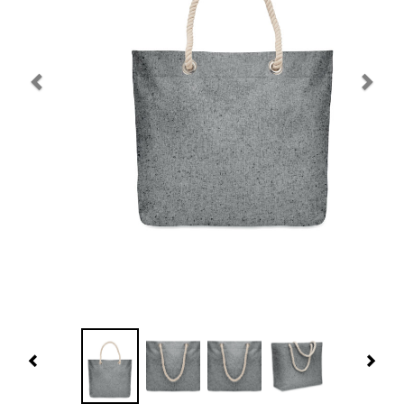
Navidad 🎄 Invierno
Tecnología
Más Regalos
Fabricación
WooCommerce Cart
Previous
Nex