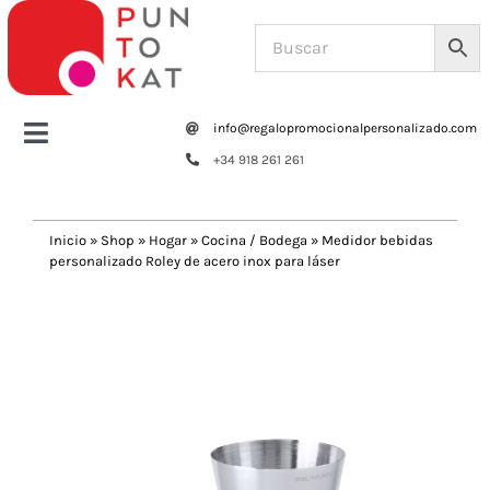
Saltar
al
contenido
info@regalopromocionalpersonalizado.com
Toggle
+34 918 261 261
Navigation
Home
Inicio
»
Shop
»
Hogar
»
Cocina / Bodega
»
Medidor bebidas
personalizado Roley de acero inox para láser
Tazas y botellas
Previous
Next
Bolsas – Mochilas
Oficina
Escritura