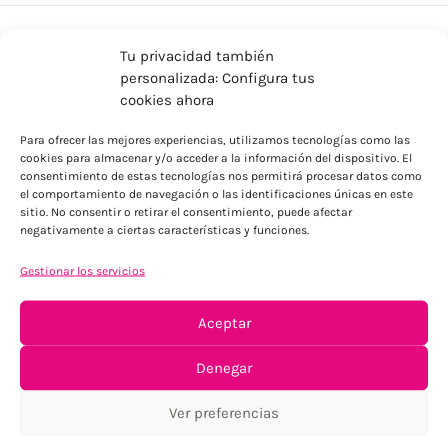
Tu privacidad también
personalizada: Configura tus
cookies ahora
Para ofrecer las mejores experiencias, utilizamos tecnologías como las
cookies para almacenar y/o acceder a la información del dispositivo. El
consentimiento de estas tecnologías nos permitirá procesar datos como
ENVÍOS ECONÓMICOS
el comportamiento de navegación o las identificaciones únicas en este
Para Península, resto consultar
sitio. No consentir o retirar el consentimiento, puede afectar
negativamente a ciertas características y funciones.
Gestionar los servicios
Aceptar
Denegar
TU SATISFACCIÓN = LA NUESTRA
Ver preferencias
Tu confianza, nuestro objetivo