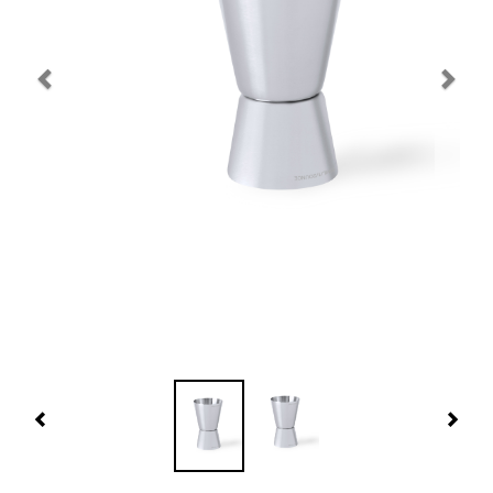
Navidad 🎄 Invierno
Tecnología
Más Regalos
Fabricación
WooCommerce Cart
Previous
Nex