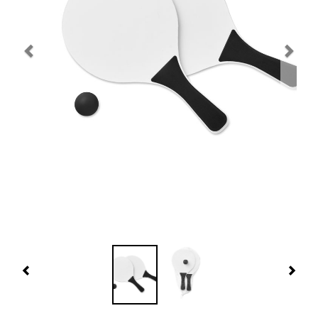
Navidad 🎄 Invierno
Tecnología
Más Regalos
Fabricación
WooCommerce Cart
Previous
Nex