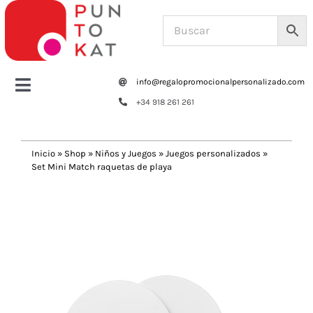
Saltar
al
contenido
info@regalopromocionalpersonalizado.com
Toggle
+34 918 261 261
Navigation
Home
Inicio
»
Shop
»
Niños y Juegos
»
Juegos personalizados
»
Set Mini Match raquetas de playa
Tazas y botellas
Previous
Next
Bolsas – Mochilas
Oficina
Escritura