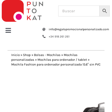
Saltar
al
contenido
info@regalopromocionalpersonalizado.com
Toggle
+34 918 261 261
Navigation
Home
Inicio
»
Shop
»
Bolsas - Mochilas
»
Mochilas
personalizadas
»
Mochilas para ordenador / tablet
»
Tazas y botellas
Mochila Fashion para ordenador personalizada 15.6″ sin PVC
Previous
Next
Bolsas – Mochilas
Oficina
Escritura