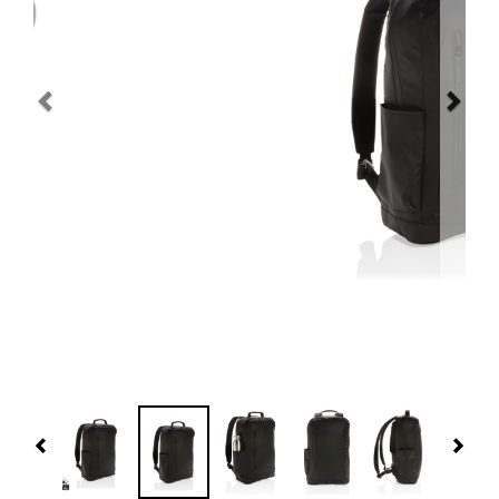
Navidad 🎄 Invierno
Tecnología
Más Regalos
Fabricación
WooCommerce Cart
Previous
Nex