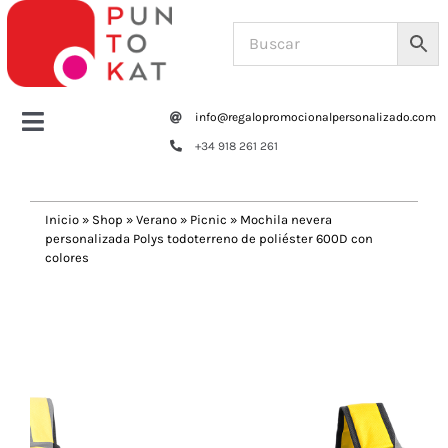
Saltar
al
contenido
info@regalopromocionalpersonalizado.com
Toggle
+34 918 261 261
Navigation
Home
Inicio
»
Shop
»
Verano
»
Picnic
»
Mochila nevera
personalizada Polys todoterreno de poliéster 600D con
Tazas y botellas
colores
Previous
Next
Bolsas – Mochilas
Oficina
Escritura