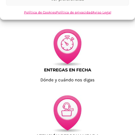
TU SATISFACCIÓN = LA NUESTRA
Política de Cookies
Política de privacidad
Aviso Legal
Tu confianza, nuestro objetivo
ENTREGAS EN FECHA
Dónde y cuándo nos digas