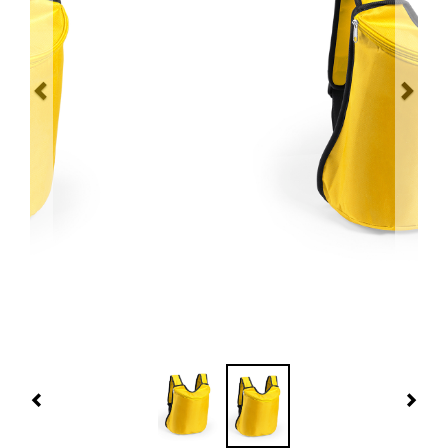
Navidad 🎄 Invierno
Tecnología
Más Regalos
Fabricación
WooCommerce Cart
Previous
Nex