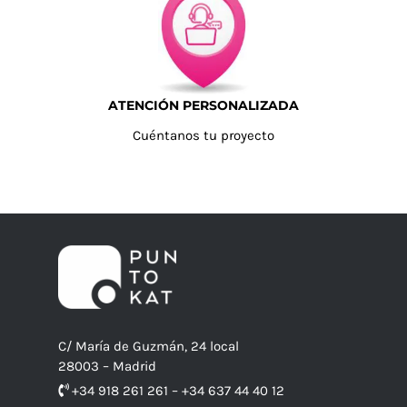
ATENCIÓN PERSONALIZADA
Cuéntanos tu proyecto
C/ María de Guzmán, 24 local
28003 – Madrid
+34 918 261 261 – +34 637 44 40 12