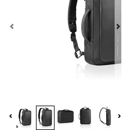
Navidad 🎄 Invierno
Tecnología
Más Regalos
Fabricación
WooCommerce Cart
Previous
Nex