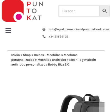
Saltar
al
contenido
info@regalopromocionalpersonalizado.com
Toggle
+34 918 261 261
Navigation
Home
Inicio
»
Shop
»
Bolsas - Mochilas
»
Mochilas
personalizadas
»
Mochilas antirrobo
»
Mochila y maletín
Tazas y botellas
antirrobo personalizada Bobby Bizz 2.0
Previous
Next
Bolsas – Mochilas
Oficina
Escritura