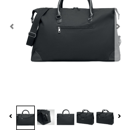
Navidad 🎄 Invierno
Tecnología
Más Regalos
Fabricación
WooCommerce Cart
Previous
Nex