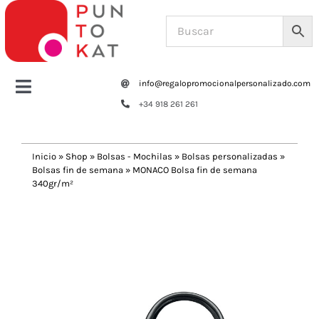
Saltar
al
contenido
info@regalopromocionalpersonalizado.com
Toggle
+34 918 261 261
Navigation
Home
Inicio
»
Shop
»
Bolsas - Mochilas
»
Bolsas personalizadas
»
Bolsas fin de semana
»
MONACO Bolsa fin de semana
Tazas y botellas
340gr/m²
Previous
Next
Bolsas – Mochilas
Oficina
Escritura